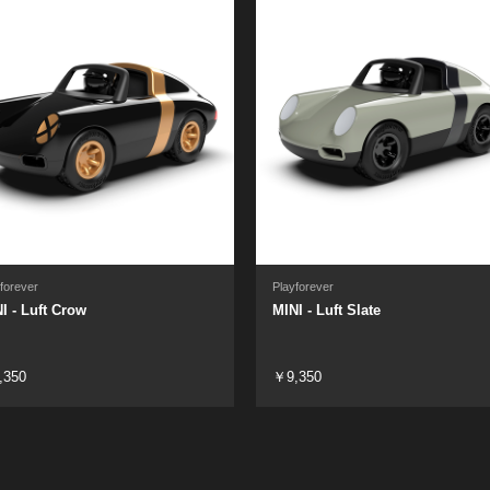
forever
Playforever
I - Luft Crow
MINI - Luft Slate
,350
￥9,350