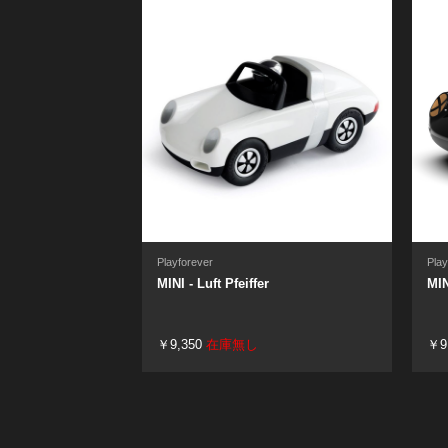
Playforever
Play
MINI - Luft Pfeiffer
MIN
￥9,350
在庫無し
￥9