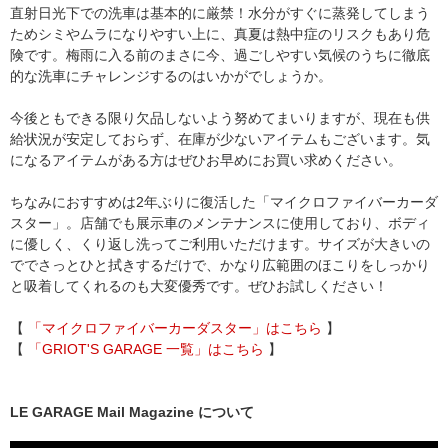
直射日光下での洗車は基本的に厳禁！水分がすぐに蒸発してしまう
ためシミやムラになりやすい上に、真夏は熱中症のリスクもあり危
険です。梅雨に入る前のまさに今、過ごしやすい気候のうちに徹底
的な洗車にチャレンジするのはいかがでしょうか。
今後ともできる限り欠品しないよう努めてまいりますが、現在も供
給状況が安定しておらず、在庫が少ないアイテムもございます。気
になるアイテムがある方はぜひお早めにお買い求めください。
ちなみにおすすめは2年ぶりに復活した「マイクロファイバーカーダ
スター」。店舗でも展示車のメンテナンスに使用しており、ボディ
に優しく、くり返し洗ってご利用いただけます。サイズが大きいの
ででさっとひと拭きするだけで、かなり広範囲のほこりをしっかり
と吸着してくれるのも大変優秀です。ぜひお試しください！
【
「マイクロファイバーカーダスター」はこちら
】
【
「GRIOT'S GARAGE 一覧」はこちら
】
LE GARAGE Mail Magazine について