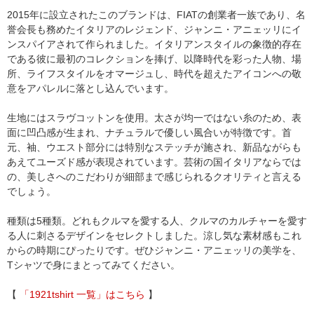
2015年に設立されたこのブランドは、FIATの創業者一族であり、名
誉会長も務めたイタリアのレジェンド、ジャンニ・アニェッリにイ
ンスパイアされて作られました。イタリアンスタイルの象徴的存在
である彼に最初のコレクションを捧げ、以降時代を彩った人物、場
所、ライフスタイルをオマージュし、時代を超えたアイコンへの敬
意をアパレルに落とし込んでいます。
生地にはスラヴコットンを使用。太さが均一ではない糸のため、表
面に凹凸感が生まれ、ナチュラルで優しい風合いが特徴です。首
元、袖、ウエスト部分には特別なステッチが施され、新品ながらも
あえてユーズド感が表現されています。芸術の国イタリアならでは
の、美しさへのこだわりが細部まで感じられるクオリティと言える
でしょう。
種類は5種類。どれもクルマを愛する人、クルマのカルチャーを愛す
る人に刺さるデザインをセレクトしました。涼し気な素材感もこれ
からの時期にぴったりです。ぜひジャンニ・アニェッリの美学を、
Tシャツで身にまとってみてください。
【
「1921tshirt 一覧」はこちら
】