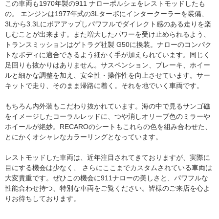
この車両も1970年製の911 ナローポルシェをレストモッドしたも
の。 エンジンは1977年式の3Lターボにインタークーラーを装備、
3Lから3.3Lにボアアップしパワフルでダイレクト感のある走りを楽
しむことが出来ます。また増大したパワーを受け止められるよう、
トランスミッションはゲトラグ社製 G50に換装。ナローのコンパク
トなボディに適合できるよう細かく手が加えられています。同じく
足回りも抜かりはありません。サスペンション、ブレーキ、ホイー
ルと細かな調整を加え、安全性・操作性を向上させています。サー
キットで走り、そのまま帰路に着く。それを地でいく車両です。
もちろん内外装もこだわり抜かれています。海の中で見るサンゴ礁
をイメージしたコーラルレッドに、つや消しオリーブ色のミラーや
ホイールが絶妙。RECAROのシートもこれらの色を組み合わせた、
とにかくオシャレなカラーリングとなっています。
レストモッドした車両は、近年注目されてきておりますが、実際に
目にする機会は少なく、 さらにここまでカスタムされている車両は
大変貴重です。ぜひこの機会に911ナローの美しさと、パワフルな
性能合わせ持つ、特別な車両をご覧ください。皆様のご来店を心よ
りお待ちしております。