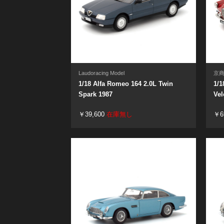
Laudoracing Model
京
1/18 Alfa Romeo 164 2.0L Twin
1/1
Spark 1987
Vel
￥39,600
在庫無し
￥6