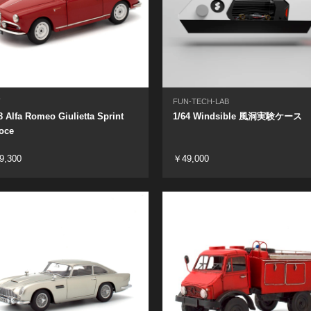
商
FUN-TECH-LAB
8 Alfa Romeo Giulietta Sprint
1/64 Windsible 風洞実験ケース
oce
9,300
￥49,000