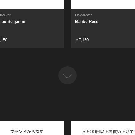
forever
Playforever
ibu Benjamin
Malibu Ross
,150
￥7,150