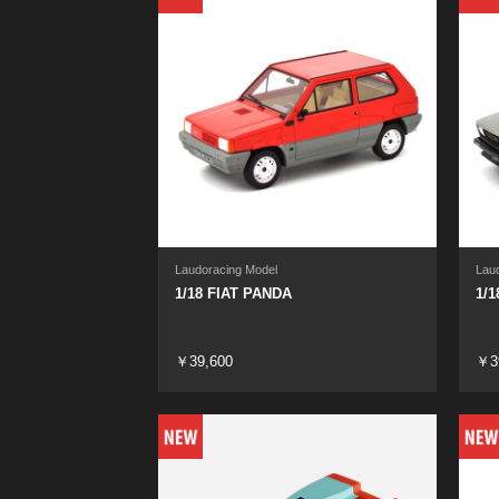
Laudoracing Model
Lau
1/18 FIAT PANDA
1/1
￥39,600
￥3