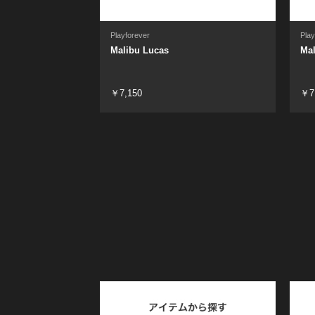
Playforever
Play
Malibu Lucas
Mal
￥7,150
￥7