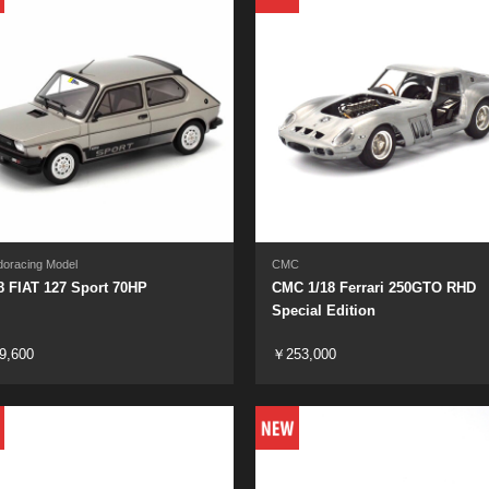
doracing Model
CMC
8 FIAT 127 Sport 70HP
CMC 1/18 Ferrari 250GTO RHD
Special Edition
9,600
￥253,000