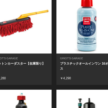
OT'S GARAGE
GRIOT'S GARAGE
ットンカーダスター【在庫限り】
プラスチックオールインワン 16
ス
,280
￥4,290