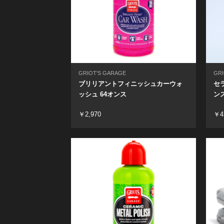
GRIOT'S GARAGE
GRI
ブリリアントフィニッシュカーウォ
セ
ッシュ 64オンス
ン
￥2,970
￥4