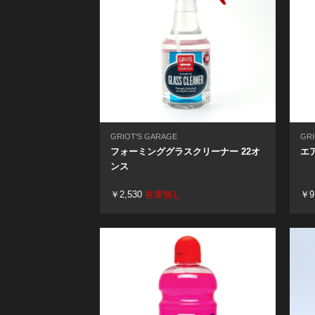
GRIOT'S GARAGE
GRI
フォーミンググラスクリーナー 22オ
エ
ンス
￥2,530
在庫無し
￥9