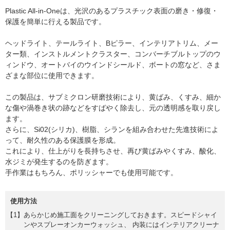
Plastic All-in-Oneは、光沢のあるプラスチック表面の磨き・修復・
保護を簡単に行える製品です。
ヘッドライト、テールライト、Bピラー、インテリアトリム、メー
ター類、インストルメントクラスター、コンバーチブルトップのウ
ィンドウ、オートバイのウインドシールド、ボートの窓など、さま
ざまな部位に使用できます。
この製品は、サブミクロン研磨技術により、黄ばみ、くすみ、細か
な傷や渦巻き状の跡などをすばやく除去し、元の透明感を取り戻し
ます。
さらに、Si02(シリカ)、樹脂、シランを組み合わせた先進技術によ
って、耐久性のある保護膜を形成。
これにより、仕上がりを長持ちさせ、再び黄ばみやくすみ、酸化、
水ジミが発生するのを防ぎます。
手作業はもちろん、ポリッシャーでも使用可能です。
使用方法
あらかじめ施工面をクリーニングしておきます。スピードシャイ
ンやスプレーオンカーウォッシュ、 内装にはインテリアクリーナ