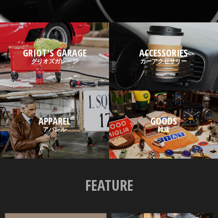
GRIOT'S GARAGE
ACCESSORIES
グリオズガレージ
カーアクセサリー
APPAREL
GOODS
アパレル
雑貨
FEATURE