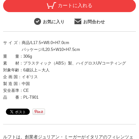
カートに入れる
お気に入り
お問合わせ
サ イ ズ：
商品/L17.5×W8.0×H7.0cm
パッケージ/L20.5×W10×H7.5cm
重 量：
306g
素 材：
プラスティック（ABS）製、ハイグロスUVコーティング
対象年齢：
6歳以上～大人
企 画 国：
イギリス
製 造 国：
中国
安全基準：
CE
品 番：
PL-T901
ルフトは、創業者ジュリアン・ミーガーがイタリアのフィレンツェ