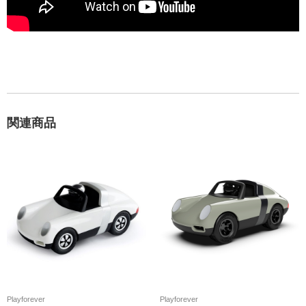
関連商品
Playforever
Playforever