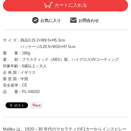
カートに入れる
お気に入り
お問合わせ
サ イ ズ：
商品/L15.2×W9.5×H5.3cm
パッケージ/L20.5×W10×H7.5cm
重 量：
180g
素 材：
プラスティック（ABS）製、ハイグロスUVコーティング
対象年齢：
6歳以上～大人
企 画 国：
イギリス
製 造 国：
中国
安全基準：
CE
品 番：
PL-VM202
Malibu は、1920～30 年代のマセラティのF1カーからインスピレー