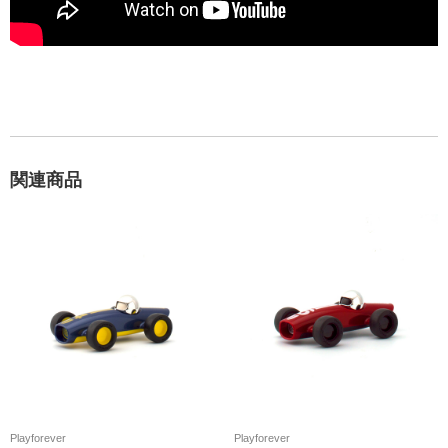
関連商品
Playforever
Playforever