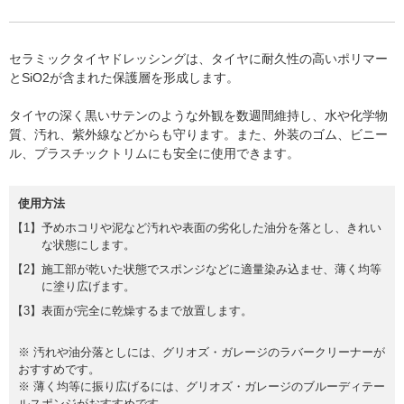
セラミックタイヤドレッシングは、タイヤに耐久性の高いポリマー
とSiO2が含まれた保護層を形成します。
タイヤの深く黒いサテンのような外観を数週間維持し、水や化学物
質、汚れ、紫外線などからも守ります。また、外装のゴム、ビニー
ル、プラスチックトリムにも安全に使用できます。
使用方法
予めホコリや泥など汚れや表面の劣化した油分を落とし、きれい
な状態にします。
施工部が乾いた状態でスポンジなどに適量染み込ませ、薄く均等
に塗り広げます。
表面が完全に乾燥するまで放置します。
※ 汚れや油分落としには、グリオズ・ガレージのラバークリーナーが
おすすめです。
※ 薄く均等に振り広げるには、グリオズ・ガレージのブルーディテー
ルスポンジがおすすめです。