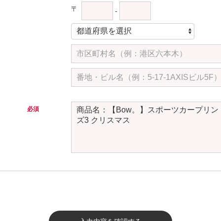
〒
-
必須