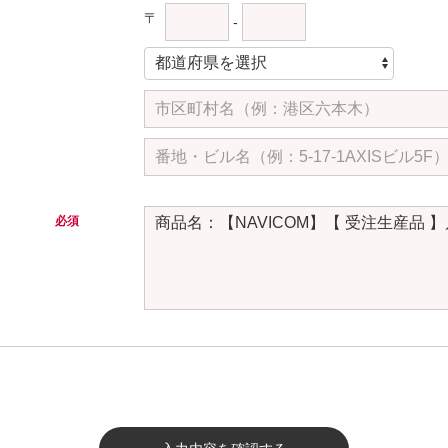
〒
-
必須