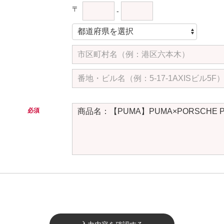
〒
-
必須