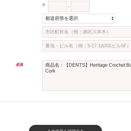
〒
-
必須