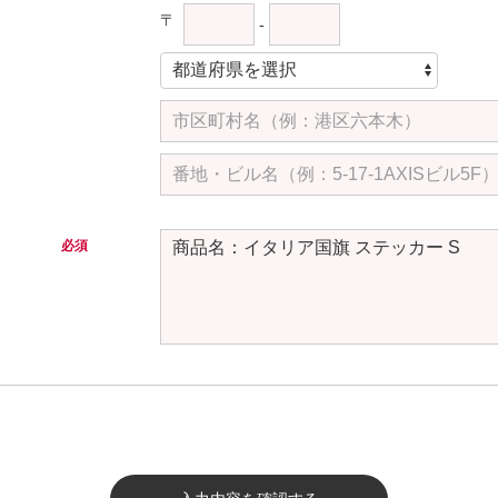
〒
-
必須