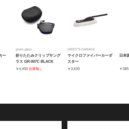
green glass
GRIOT'S GARAGE
カー
折りたたみクリップサング
マイクロファイバーカーダ
日本国
ラス GR-007C BLACK
スター
MATT
￥4,400
在庫無し
￥3,630
￥385