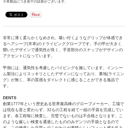
※革製品につき若干の誤差がございます。
非常に薄く柔らかくなめされ、吸い付くようなグリップが体感でき
るヘアシープ(羊革)のドライビンググローブです。手の甲が大きく
開いたデザインで通気性が良く、手首部分のスナップがデザインの
アクセントになっています。
甲側には、通気性を考慮したパイピングを施しています。インシー
ム製法によりスッキリとしたデザインになっており、裏地(ライニン
グ）が無く、革の質感をダイレクトに感じることができる逸品で
す。
DENTS
創業1777年という歴史ある世界最高峰のグローブメーカー。工場で
は現在も昔と変わらず、32もの工程を経て一組の手袋を完成してい
ます。各工程毎に検査し、完璧でないものは不合格となります。こ
のような厳しい検査を通過したもののみデンツの手袋となるので
す。この徹底した品質へのこだわりが素晴らしいフィット感を生み