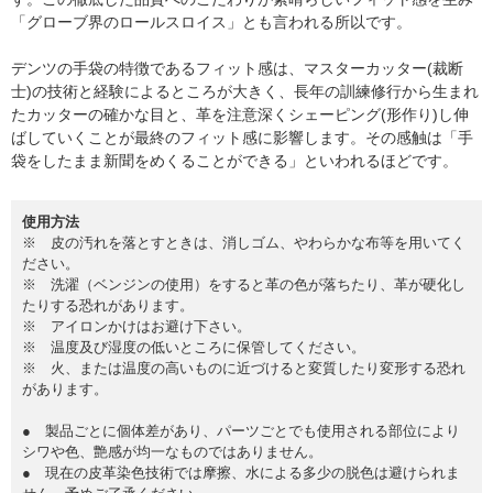
「グローブ界のロールスロイス」とも言われる所以です。
デンツの手袋の特徴であるフィット感は、マスターカッター(裁断
士)の技術と経験によるところが大きく、長年の訓練修行から生まれ
たカッターの確かな目と、革を注意深くシェーピング(形作り)し伸
ばしていくことが最終のフィット感に影響します。その感触は「手
袋をしたまま新聞をめくることができる」といわれるほどです。
使用方法
※ 皮の汚れを落とすときは、消しゴム、やわらかな布等を用いてく
ださい。
※ 洗濯（ベンジンの使用）をすると革の色が落ちたり、革が硬化し
たりする恐れがあります。
※ アイロンかけはお避け下さい。
※ 温度及び湿度の低いところに保管してください。
※ 火、または温度の高いものに近づけると変質したり変形する恐れ
があります。
● 製品ごとに個体差があり、パーツごとでも使用される部位により
シワや色、艶感が均一なものではありません。
● 現在の皮革染色技術では摩擦、水による多少の脱色は避けられま