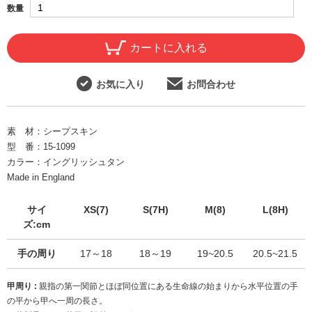
数量
カートに入れる
お気に入り
お問合わせ
素 材：
シープスキン
型 番：
15-1099
カラー：
イングリッシュタン
Made in England
サイ
XS(7)
S(7H)
M(8)
L(8H)
ズ:cm
手の周り
17～18
18～19
19~20.5
20.5~21.5
甲周り :
親指の第一関節とほぼ同位置にある生命線の始まりから水平位置の手
の平から甲へ一周の長さ。