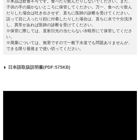
※本品は飲食不可です。食べたり飲んだりしないでください。また、
子供の手の届かないところに保管してください。万一、食べたり飲ん
だりした場合は吐き出させず、直ちに医師の診断を受けてください。
誤って目に入ったり顔に付着したりした場合は、直ちに水で十分洗浄
し、異常があれば医師の診断を受けてください。
※保管に際しては、直射日光の当たらない冷暗所にて保管してくださ
い。
※廃棄については、無害ですので一般下水道でも問題ありませんが、
できる限り最後まで使い切ってください。
日本語取扱説明書(PDF:575KB)