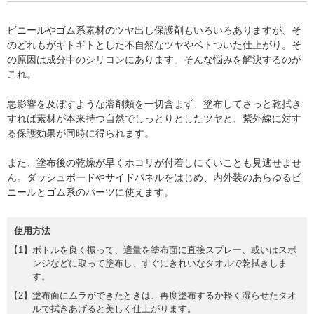
ビニールやゴム系素材のツヤ出し保護剤もいろいろありますが、そ
のどれもがギトギトとした不自然なツヤやベトついた仕上がり。そ
の原因は成分中のシリコンにあります。そんな悩みを解決するのが
これ。
悪影響を及ぼすような溶剤類を一切含まず、塗布してさっと乾拭き
すれば素材が本来持つ自然でしっとりとしたツヤと、紫外線に対す
る保護効果が同時に得られます。
また、塗布後の乾燥が早くホコリが付着しにくいことも見逃せませ
ん。ダッシュボードやサイドパネルをはじめ、内外装のあらゆるビ
ニールとゴム系のパーツに使えます。
使用方法
ボトルを良く振って、適量を塗布面に直接スプレー、或いはスポ
ンジなどに取って塗布し、すぐにきれいなタオルで乾拭きしま
す。
塗布面にムラができたときは、再度塗布するか軽く湿らせたタオ
ルで拭きあげると美しく仕上がります。