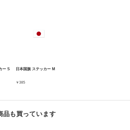
ー S
日本国旗 ステッカー M
￥385
商品も買っています