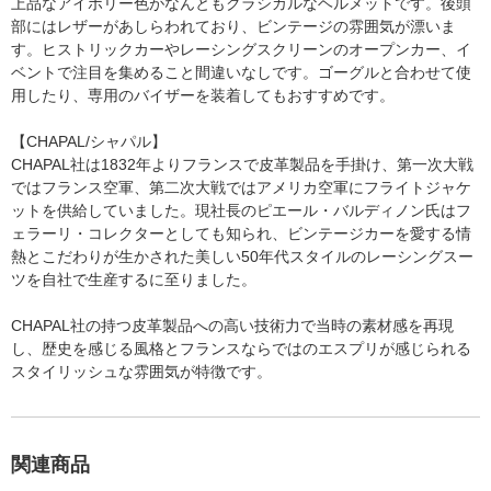
上品なアイボリー色がなんともクラシカルなヘルメットです。後頭
部にはレザーがあしらわれており、ビンテージの雰囲気が漂いま
す。ヒストリックカーやレーシングスクリーンのオープンカー、イ
ベントで注目を集めること間違いなしです。ゴーグルと合わせて使
用したり、専用のバイザーを装着してもおすすめです。
【CHAPAL/シャパル】
CHAPAL社は1832年よりフランスで皮革製品を手掛け、第一次大戦
ではフランス空軍、第二次大戦ではアメリカ空軍にフライトジャケ
ットを供給していました。現社長のピエール・バルディノン氏はフ
ェラーリ・コレクターとしても知られ、ビンテージカーを愛する情
熱とこだわりが生かされた美しい50年代スタイルのレーシングスー
ツを自社で生産するに至りました。
CHAPAL社の持つ皮革製品への高い技術力で当時の素材感を再現
し、歴史を感じる風格とフランスならではのエスプリが感じられる
スタイリッシュな雰囲気が特徴です。
関連商品