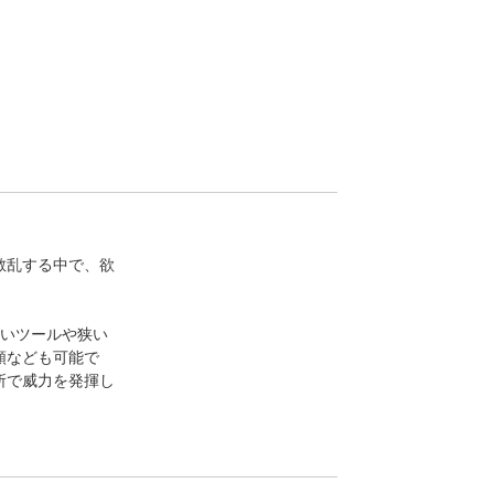
散乱する中で、欲
かいツールや狭い
類なども可能で
所で威力を発揮し