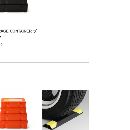
AGE CONTAINER ブ
ク
70