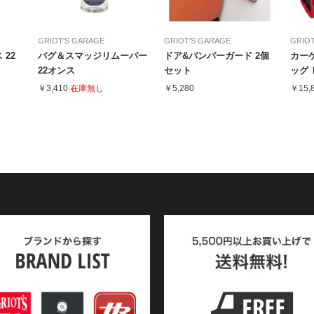
GRIOT'S GARAGE
GRIOT'S GARAGE
GRIOT
22
バグ＆スマッジリムーバー
ドア&バンパーガード 2個
カー
22オンス
セット
ッグ 
￥3,410
在庫無し
￥5,280
￥15,