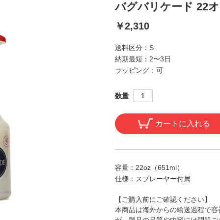
バグバリケード 22オ
￥2,310
送料区分：
S
納期最短：
2〜3日
ラッピング：
可
数量
カートに入れる
容量：
22oz（651ml）
仕様：
スプレーヤー付属
【ご購入前にご確認ください】
本商品は海外からの輸送過程で容