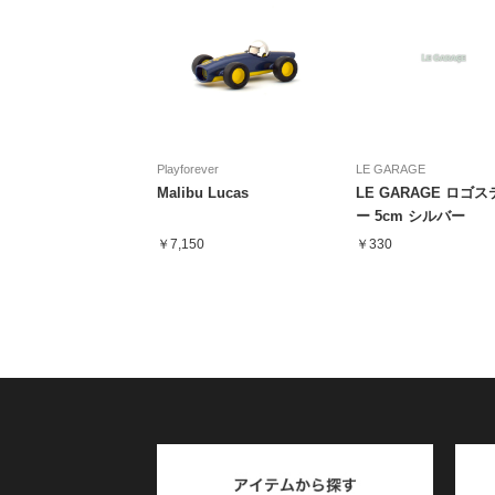
Playforever
LE GARAGE
Malibu Lucas
LE GARAGE ロゴ
ー 5cm シルバー
￥7,150
￥330