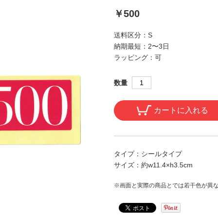
￥500
送料区分：
S
納期最短：
2〜3日
ラッピング：
可
数量
カートに入れる
タイプ：
シールタイプ
サイズ：
約w11.4×h3.5cm
※画面と実際の商品とでは若干色が異