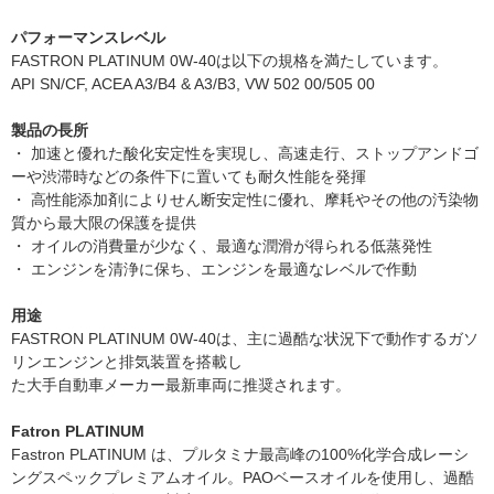
パフォーマンスレベル
FASTRON PLATINUM 0W-40は以下の規格を満たしています。
API SN/CF, ACEA A3/B4 & A3/B3, VW 502 00/505 00
製品の長所
・ 加速と優れた酸化安定性を実現し、高速走行、ストップアンドゴ
ーや渋滞時などの条件下に置いても耐久性能を発揮
・ 高性能添加剤によりせん断安定性に優れ、摩耗やその他の汚染物
質から最大限の保護を提供
・ オイルの消費量が少なく、最適な潤滑が得られる低蒸発性
・ エンジンを清浄に保ち、エンジンを最適なレベルで作動
用途
FASTRON PLATINUM 0W-40は、主に過酷な状況下で動作するガソ
リンエンジンと排気装置を搭載し
た大手自動車メーカー最新車両に推奨されます。
Fatron PLATINUM
Fastron PLATINUM は、プルタミナ最高峰の100%化学合成レーシ
ングスペックプレミアムオイル。PAOベースオイルを使用し、過酷