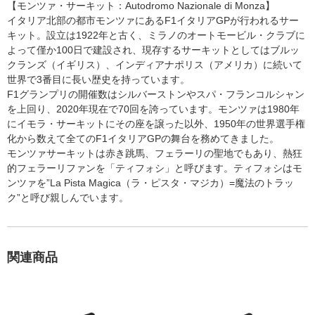
【モンツァ・サーキット：Autodromo Nazionale di Monza】
イタリア北部の都市モンツァにあるF1イタリアGPが行われるサー
キット。設立は1922年と古く、ミラノのオートモービル・クラブに
よって僅か100日で建設され、現存するサーキットとしてはブルッ
クランズ（イギリス）、インディアナポリス（アメリカ）に続いて
世界で3番目に長い歴史を持っています。
F1グランプリの開催数はシルバーストンやスパ・フランコルシャン
を上回り、2020年現在で70回を誇っています。モンツァは1980年
にイモラ・サーキットにその座を譲った以外、1950年の世界選手権
化から数えて全てのF1イタリアGPの舞台を務めてきました。
モンツァサーキットは赤き跳馬、フェラーリの聖地でもあり、熱狂
的フェラーリファンを「ティフォシ」と呼びます。ティフォシはモ
ンツァを”La Pista Magica（ラ・ピスタ・マジカ）=魔法のトラッ
ク”と呼び親しんでいます。
関連商品