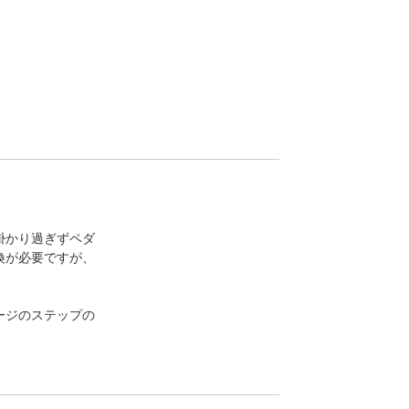
掛かり過ぎずペダ
換が必要ですが、
ージのステップの