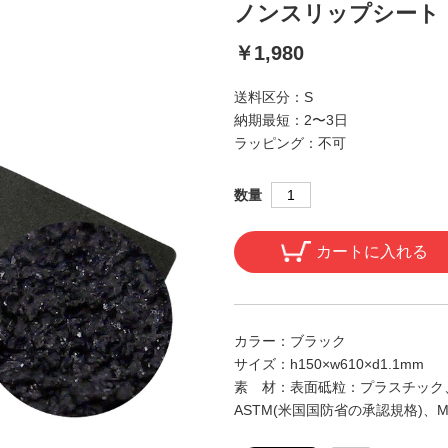
ノンスリップシート
￥1,980
送料区分：
S
納期最短：
2〜3日
ラッピング：
不可
数量
カートに入れる
カラー：
ブラック
サイズ：
h150×w610×d1.1mm
素 材：
表面砥粒：プラスチック
ASTM(米国国防省の承認規格)、M