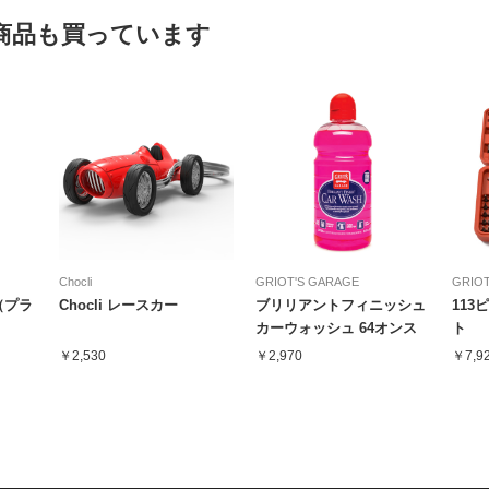
商品も買っています
Chocli
GRIOT'S GARAGE
GRIOT
（プラ
Chocli レースカー
ブリリアントフィニッシュ
113
カーウォッシュ 64オンス
ト
￥2,530
￥2,970
￥7,9