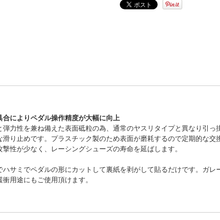
具合によりペダル操作精度が大幅に向上
と弾力性を兼ね備えた表面砥粒の為、通常のヤスリタイプと異なり引っ
な滑り止めです。プラスチック製のため表面が磨耗するので定期的な交
攻撃性が少なく、レーシングシューズの寿命を延ばします。
でハサミでペダルの形にカットして裏紙を剥がして貼るだけです。ガレ
緩衝用途にもご使用頂けます。