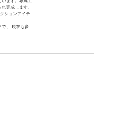
ています。専属工
られ完成します。
レクションアイテ
で、 現在も多