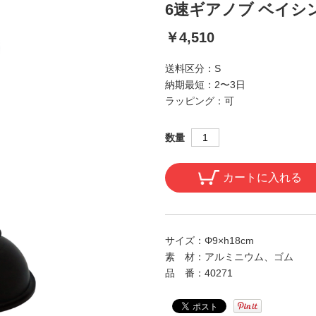
6速ギアノブ ベイシ
￥4,510
送料区分：
S
納期最短：
2〜3日
ラッピング：
可
数量
カートに入れる
サイズ：
Φ9×h18cm
素 材：
アルミニウム、ゴム
品 番：
40271