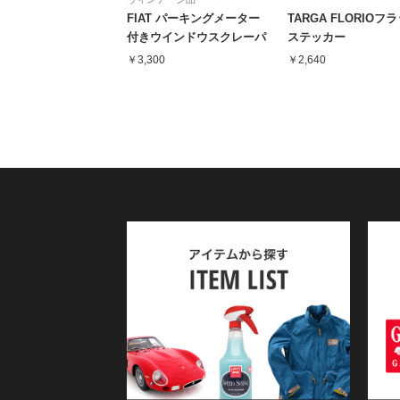
FIAT パーキングメーター
TARGA FLORIOフ
付きウインドウスクレーパ
ステッカー
ー
￥3,300
￥2,640