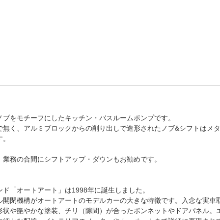
ノブをモチーフにしたキッチン・バスルームポンプです。
で無く、アルミブロックからの削り出しで造形されたノブ&シフトはメ
す。
、業務の合間にシフトアップ・ダウンもお勧めです。
ド「オートアート」は1998年に誕生しました。
ル開閉機構がオートアートのモデルカーの大きな特徴です。入念な実車
形状や艶やかな塗装、チリ（隙間）が合ったボンネットやドアパネル。