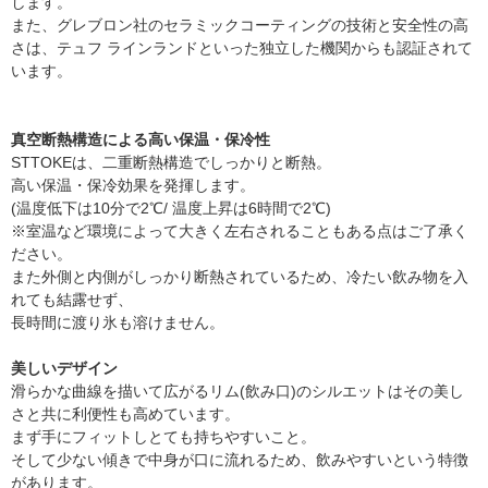
します。
また、グレブロン社のセラミックコーティングの技術と安全性の高
さは、テュフ ラインランドといった独立した機関からも認証されて
います。
真空断熱構造による高い保温・保冷性
STTOKEは、二重断熱構造でしっかりと断熱。
高い保温・保冷効果を発揮します。
(温度低下は10分で2℃/ 温度上昇は6時間で2℃)
※室温など環境によって大きく左右されることもある点はご了承く
ださい。
また外側と内側がしっかり断熱されているため、冷たい飲み物を入
れても結露せず、
長時間に渡り氷も溶けません。
美しいデザイン
滑らかな曲線を描いて広がるリム(飲み口)のシルエットはその美し
さと共に利便性も高めています。
まず手にフィットしとても持ちやすいこと。
そして少ない傾きで中身が口に流れるため、飲みやすいという特徴
があります。