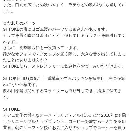
また、口元が広いため洗いやすく、ラテなどの飲み物にも適してい
ます。
こだわりのパーツ
STTOKEの底にはゴム製のパーツがはめ込んであります。
カップを置く際には滑りにくく、倒してしまうリスクを軽減してく
れます。
さらに、衝撃吸収にも一役買っています。
静かなオフィスでマグカップを置く際に、大きな音を出してしまっ
たことはありませんか？
STTOKEなら、ストレスフリーに飲み物をお楽しみいただけます。
STTOKE LID (蓋)は、二重構造のゴムパッキンを採用し、中身が漏
れにくい仕様です。
飲み口を開け閉めするスライダーも取り外しでき、清潔に保てま
す。
STTOKE
カフェ文化の盛んなオーストラリア・メルボルンにて2018年に創業
したリユーザブルカップブランド。コーヒーを愛する一人である創
業者。朝のサーフィン後にお気に入りのショップでコーヒーを買う