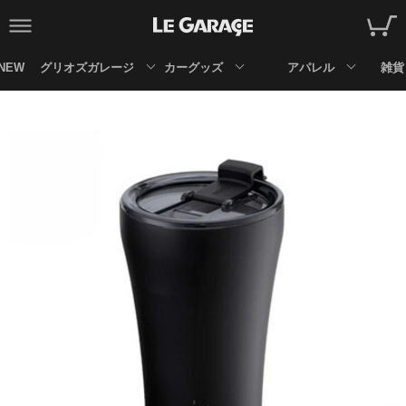
NEW
グリオズガレージ
カーグッズ
アパレル
雑貨