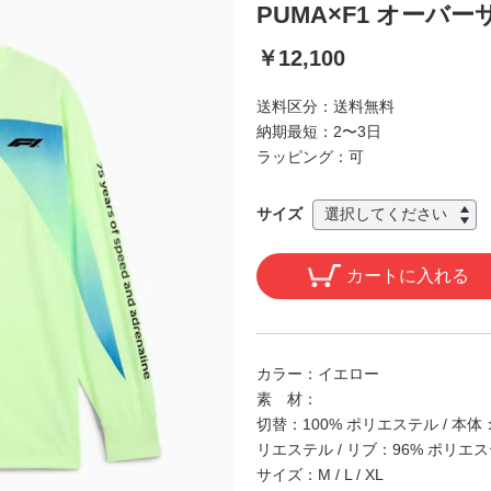
PUMA×F1 オーバー
￥12,100
送料区分：
送料無料
納期最短：
2〜3日
ラッピング：
可
サイズ
カートに入れる
カラー：
イエロー
素 材：
切替：100% ポリエステル / 本体
リエステル / リブ：96% ポリエス
サイズ：
M / L / XL