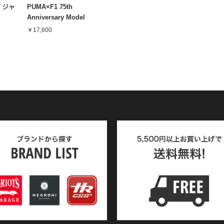
グ ジャ
PUMA×F1 75th
Anniversary Model
sneakers
￥17,600