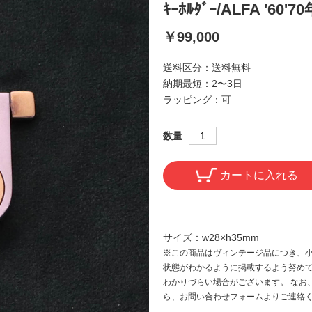
ｷｰﾎﾙﾀﾞｰ/ALFA '60'7
￥99,000
送料区分：
送料無料
納期最短：
2〜3日
ラッピング：
可
数量
カートに入れる
サイズ：
w28×h35mm
※この商品はヴィンテージ品につき、小
状態がわかるように掲載するよう努め
わかりづらい場合がございます。 なお
ら、お問い合わせフォームよりご連絡