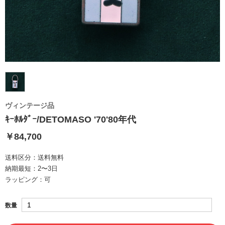
ヴィンテージ品
ｷｰﾎﾙﾀﾞｰ/DETOMASO '70'80年代
￥84,700
送料区分：
送料無料
納期最短：
2〜3日
ラッピング：
可
数量