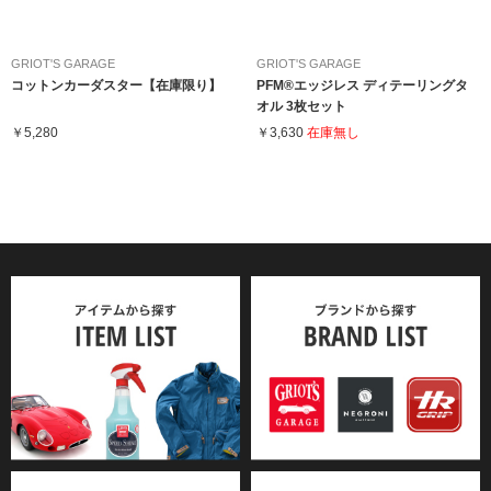
GRIOT'S GARAGE
GRIOT'S GARAGE
コットンカーダスター【在庫限り】
PFM®エッジレス ディテーリングタ
オル 3枚セット
￥5,280
￥3,630
在庫無し