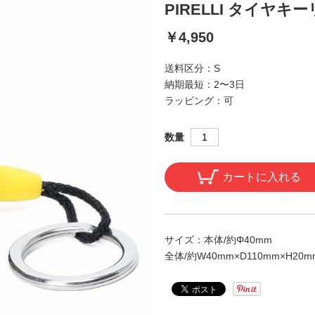
PIRELLI タイヤキ
￥4,950
送料区分：
S
納期最短：
2〜3日
ラッピング：
可
数量
カートに入れる
サイズ：
本体/約Φ40mm
全体/約W40mm×D110mm×H20m