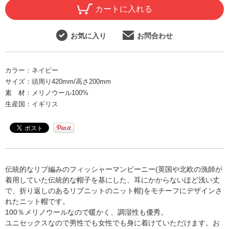
カートに入れる
お気に入り
お問合わせ
カラー：
ネイビー
サイズ：
頭周り420mm/高さ200mm
素 材：
メリノウール100%
生産国：
イギリス
伝統的なリブ編みのフィッシャーマンビーニー(英国や北欧の漁師が
着用していた伝統的な帽子を基にした、耳にかからないほど浅い丈
で、折り返しのあるリブニットのニット帽)をモチーフにデザインさ
れたニット帽です。
100％メリノウールなので暖かく、調湿性も優秀。
ユニセックスなので男性でも女性でも身に着けていただけます。お