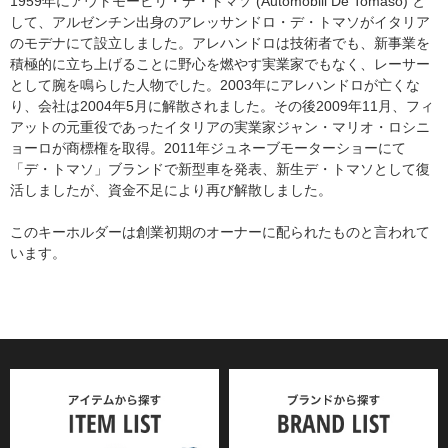
1959年にアウトモービリ・デ・トマソ (Automobili De Tomaso) と
して、アルゼンチン出身のアレッサンドロ・デ・トマソがイタリア
のモデナにて設立しました。アレハンドロは技術者でも、新事業を
積極的に立ち上げることに野心を燃やす実業家でもなく、レーサー
として腕を鳴らした人物でした。2003年にアレハンドロが亡くな
り、会社は2004年5月に解散されました。その後2009年11月、フィ
アットの元重役であったイタリアの実業家ジャン・マリオ・ロシニ
ョーロが商標権を取得。2011年ジュネーブモーターショーにて
「デ・トマソ」ブランドで新型車を発表、新生デ・トマソとして復
活しましたが、資金不足により再び解散しました。
このキーホルダーは創業初期のオーナーに配られたものと言われて
います。