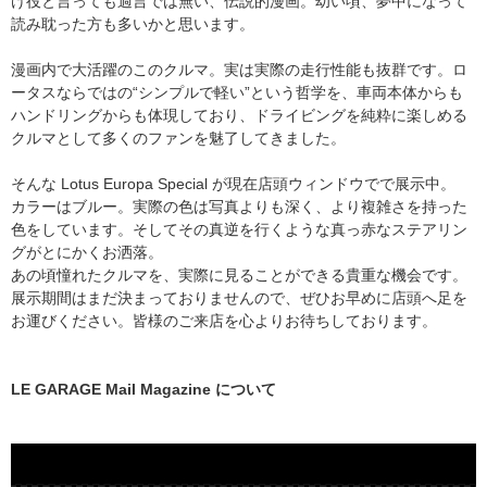
け役と言っても過言では無い、伝説的漫画。幼い頃、夢中になって
読み耽った方も多いかと思います。
漫画内で大活躍のこのクルマ。実は実際の走行性能も抜群です。ロ
ータスならではの“シンプルで軽い”という哲学を、車両本体からも
ハンドリングからも体現しており、ドライビングを純粋に楽しめる
クルマとして多くのファンを魅了してきました。
そんな Lotus Europa Special が現在店頭ウィンドウでで展示中。
カラーはブルー。実際の色は写真よりも深く、より複雑さを持った
色をしています。そしてその真逆を行くような真っ赤なステアリン
グがとにかくお洒落。
あの頃憧れたクルマを、実際に見ることができる貴重な機会です。
展示期間はまだ決まっておりませんので、ぜひお早めに店頭へ足を
お運びください。皆様のご来店を心よりお待ちしております。
LE GARAGE Mail Magazine について