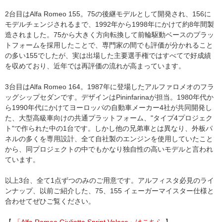
2台目はAlfa Romeo 155。75の後継モデルとして開発され、156に
モデルチェンジされるまで、1992年から1998年にかけて約8年間製
造されました。75から大きく方向転換して前輪駆動ベースのプラッ
トフォームを採用したことで、専門家の間でも評価が分かれること
の多い155でしたが、実は出場した主要選手権ではすべてで好成績
を収めており、近年では再評価の流れが高まっています。
3台目はAlfa Romeo 164。1987年に登場したアルファロメオのフラ
ッグシップセダンです。デザインはPininfarinaが担当。1980年代か
ら1990年代にかけてヨーロッパの自動車メーカー4社が共同開発し
た、大型高級車向けの共通プラットフォーム、"タイプ4プロジェク
ト"で作られた中の1台です。しかし他の兄弟車とは異なり、外板パ
ネルの多くを専用設計、全て自社製のエンジンを使用していたこと
から、同プロジェクトの中でもかなり独自性の高いモデルと言われ
ています。
以上3台、全て1点ずつのみのご用意です。アルフィスタ必見のライ
ンナップ、以前ご紹介した、75、155 イェーガーマイスター仕様と
合わせてぜひご覧ください。