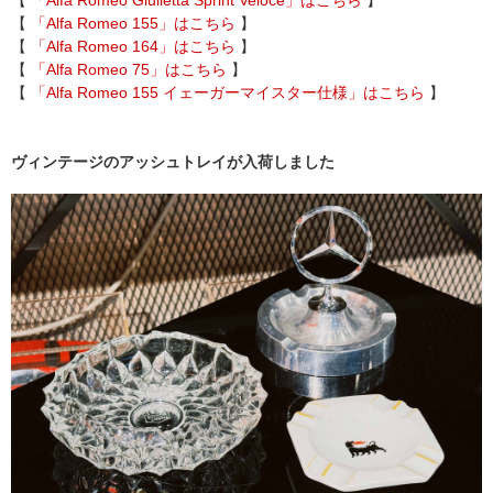
【
「Alfa Romeo Giulietta Sprint Veloce」はこちら
】
【
「Alfa Romeo 155」はこちら
】
【
「Alfa Romeo 164」はこちら
】
【
「Alfa Romeo 75」はこちら
】
【
「Alfa Romeo 155 イェーガーマイスター仕様」はこちら
】
ヴィンテージのアッシュトレイが入荷しました