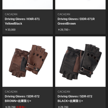
CACAZAN
CACAZAN
Driving Gloves / KNR-071
Driving Gloves / DDR-071R
Yellow/Black
Green/Brown
￥33,000
￥29,700～
CACAZAN
CACAZAN
Driving Gloves / SDR-072
Driving Gloves / SDR-072
BROWN<在庫限り>
BLACK<在庫限り>
￥29,700
在庫無し
￥29,700