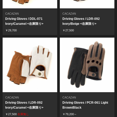
CACAZAN
CACAZAN
Driving Gloves / DDL-071
Driving Gloves / LDR-092
Ivory/Caramel <在庫限り>
Ivory/Beige <在庫限り>
￥29,700
￥27,500
CACAZAN
CACAZAN
Driving Gloves / LDR-092
Driving Gloves / PCR-061 Light
Ivory/Caramel <在庫限り>
Brown/Black
￥27,500
在庫無し
￥79,200～