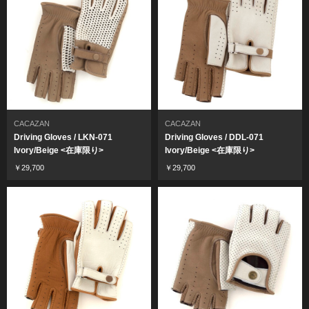
CACAZAN
CACAZAN
Driving Gloves / LKN-071
Driving Gloves / DDL-071
Ivory/Beige <在庫限り>
Ivory/Beige <在庫限り>
￥29,700
￥29,700