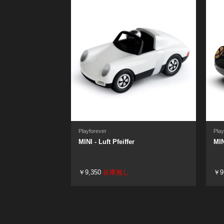
Playforever
Play
MINI - Luft Pfeiffer
MIN
￥9,350
在庫無し
￥9