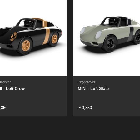
forever
Playforever
I - Luft Crow
MINI - Luft Slate
,350
￥9,350