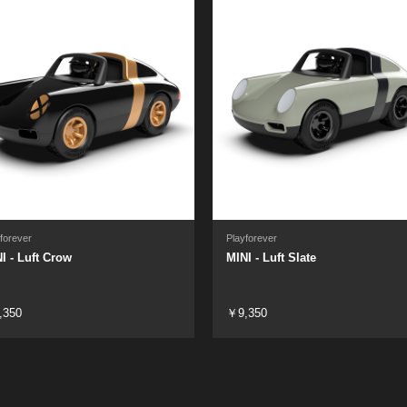
forever
Playforever
I - Luft Crow
MINI - Luft Slate
,350
￥9,350