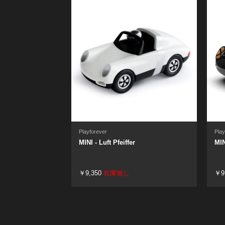
Playforever
Play
MINI - Luft Pfeiffer
MIN
￥9,350
在庫無し
￥9