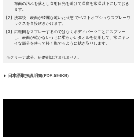
布面の汚れを落とし直射日光を避けて温度を常温以下にしておき
ます。
洗車後、表面が綺麗な乾いた状態 でベストオブショウスプレーワ
ックスを直接吹きかけます。
広範囲をスプレーするのではなくボディパーツごとにスプレー
し、表面が乾かないうちに柔らかいタオルを使用して、常にキレ
イな部分を使って軽く撫でるように拭き取りします。
※クリーナ成分、研磨剤は含まれません。
日本語取扱説明書(PDF:594KB)