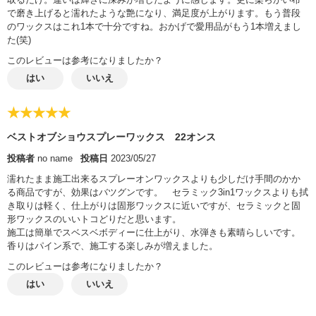
で磨き上げると濡れたような艶になり、満足度が上がります。もう普段
のワックスはこれ1本で十分ですね。おかげで愛用品がもう1本増えまし
た(笑)
このレビューは参考になりましたか？
はい
いいえ
★★★★★
ベストオブショウスプレーワックス 22オンス
投稿者
no name
投稿日
2023/05/27
濡れたまま施工出来るスプレーオンワックスよりも少しだけ手間のかか
る商品ですが、効果はバツグンです。 セラミック3in1ワックスよりも拭
き取りは軽く、仕上がりは固形ワックスに近いですが、セラミックと固
形ワックスのいいトコどりだと思います。
施工は簡単でスベスベボディーに仕上がり、水弾きも素晴らしいです。
香りはパイン系で、施工する楽しみが増えました。
このレビューは参考になりましたか？
はい
いいえ