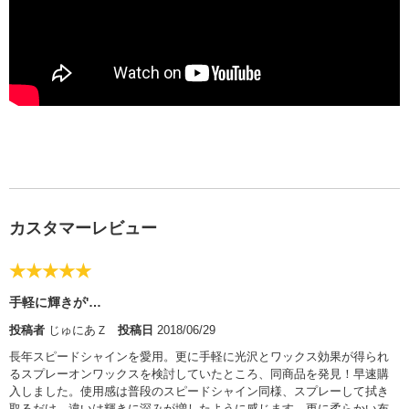
カスタマーレビュー
★★★★★
手軽に輝きが'…
投稿者
じゅにあＺ
投稿日
2018/06/29
長年スピードシャインを愛用。更に手軽に光沢とワックス効果が得られ
るスプレーオンワックスを検討していたところ、同商品を発見！早速購
入しました。使用感は普段のスピードシャイン同様、スプレーして拭き
取るだけ。違いは輝きに深みが増したように感じます。更に柔らかい布