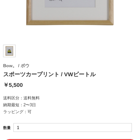
Bow。 / ボウ
スポーツカープリント / VWビートル
￥5,500
送料区分：
送料無料
納期最短：
2〜3日
ラッピング：
可
数量