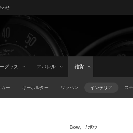
合わせ
ーグッズ
アパレル
雑貨
ッカー
キーホルダー
ワッペン
インテリア
ス
Bow。 / ボウ