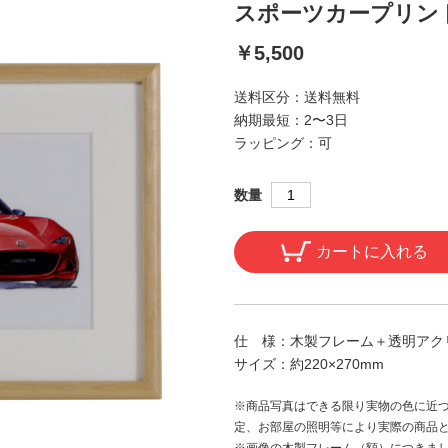
スポーツカープリント
￥5,500
送料区分：
送料無料
納期最短：
2〜3日
ラッピング：
可
数量
カートに入れる
仕 様：
木製フレーム＋透明アクリ
サイズ：
約220×270mm
※商品写真はできる限り実物の色に近づ
定、お部屋の照明等により実際の商品