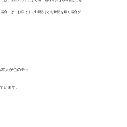
しては、生産ロットにより若干色味が異なる場合がござ
場合には、お届けまで1週間ほどお時間を頂く場合が
ow。氏本人が色のチェ
しています。