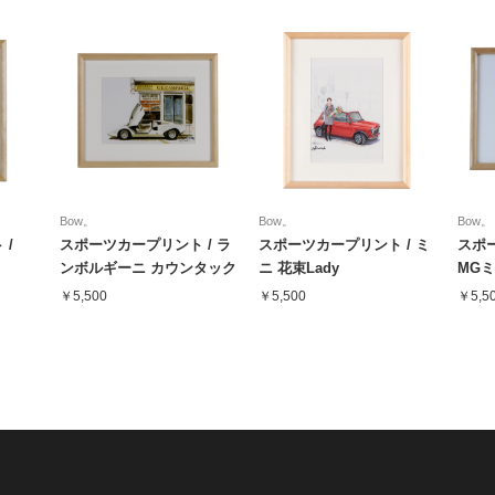
Bow。
Bow。
Bow。
 /
スポーツカープリント / ラ
スポーツカープリント / ミ
スポ
ンボルギーニ カウンタック
ニ 花束Lady
MGミ
LP400
￥5,500
￥5,500
￥5,5