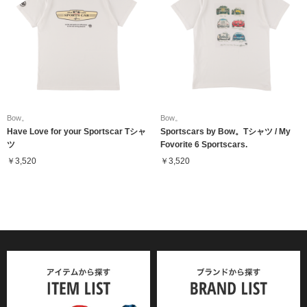
Bow。
Bow。
Have Love for your Sportscar Tシャ
Sportscars by Bow。Tシャツ / My
ツ
Fovorite 6 Sportscars.
￥3,520
￥3,520