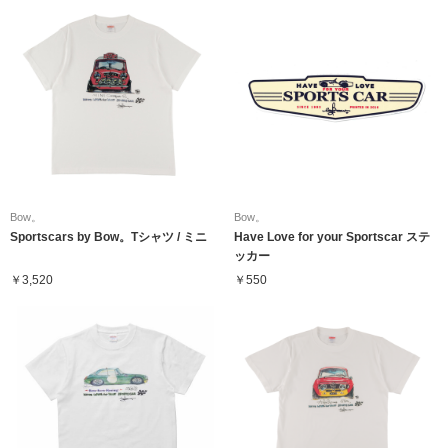
Bow。
Bow。
Sportscars by Bow。Tシャツ / ミニ
Have Love for your Sportscar ステ
ッカー
￥3,520
￥550