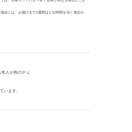
しては、生産ロットにより若干色味が異なる場合がござ
場合には、お届けまで1週間ほどお時間を頂く場合が
ow。氏本人が色のチェ
しています。