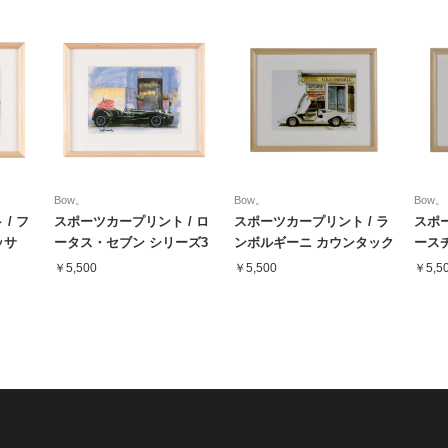
Bow。
Bow。
Bow。
/ フ
スポーツカープリント / ロ
スポーツカープリント / ラ
スポー
ッサ
ータス・セブン シリーズ3
ンボルギーニ カウンタック
ース
クリスマス
LP400
イト 
￥5,500
￥5,500
￥5,5
ー