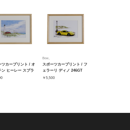
Bow。
ツカープリント / オ
スポーツカープリント / フ
チン ヒーレー スプラ
ェラーリ ディノ 246GT
＆ マツダ ロードスタ
00
￥5,500