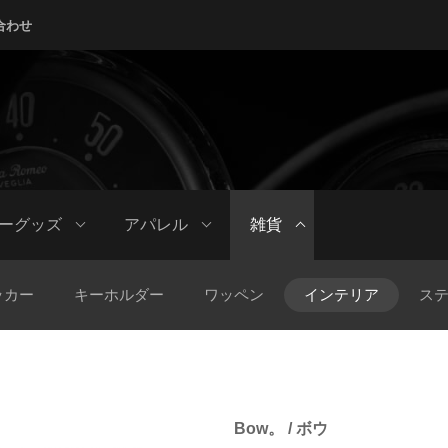
合わせ
ーグッズ
アパレル
雑貨
ッカー
キーホルダー
ワッペン
インテリア
ス
Bow。 / ボウ