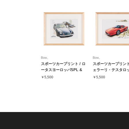
Bow。
Bow。
スポーツカープリント / ロ
スポーツカープリント 
ータスヨーロッパSPL &
ェラーリ・テスタロ
F1
￥5,500
￥5,500