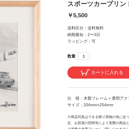
スポーツカープリント / M
￥5,500
送料区分：
送料無料
納期最短：
2〜3日
ラッピング：
可
数量
カートに入れる
仕 様：
木製フレーム＋透明アクリ
サイズ：
204mm×254mm
※商品写真はできる限り実物の色に近づ
定、お部屋の照明等により実際の商品