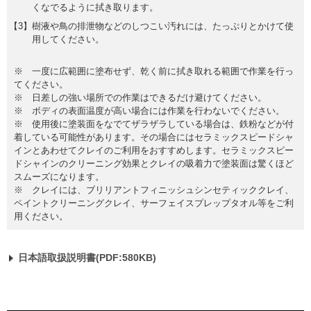
くなでるように拭き取ります。
樹液や鳥の排泄物などのしつこい汚れには、たっぷりとかけて使
用してください。
※ 一度に広範囲に塗布せず、乾く前に拭き取れる範囲で作業を行っ
てください。
※ 日差しの強い場所での作業はできるだけ避けてください。
※ ボディの表面温度が高い場合には作業を行わないでください。
※ 使用後に塗装面をなでてザラザラしている場合は、鉄粉などが付
着している可能性があります。その場合にはセラミックスピードシャ
インとあわせてクレイのご利用をおすすめします。セラミックスピー
ドシャインのクリーニング効果とクレイの吸着力で塗装面は驚くほど
スムーズになります。
※ クレイには、ブリリアントフィニッシュシンセティッククレイ、
ペイントクリーニングクレイ、サーフェイスプレップタオル等をご利
用ください。
日本語取扱説明書(PDF:580KB)