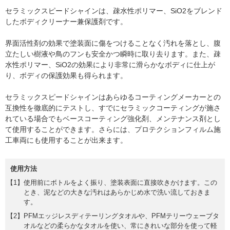
セラミックスピードシャインは、疎水性ポリマー、SiO2をブレンド
したボディクリーナー兼保護剤です。
界面活性剤の効果で塗装面に傷をつけることなく汚れを落とし、腹
立たしい樹液や鳥のフンも安全かつ瞬時に取り去ります。また、疎
水性ポリマー、SiO2の効果により非常に滑らかなボディに仕上が
り、ボディの保護効果も得られます。
セラミックスピードシャインはあらゆるコーティングメーカーとの
互換性を徹底的にテストし、すでにセラミックコーティングが施さ
れている場合でもベースコーティング強化剤、メンテナンス剤とし
て使用することができます。さらには、プロテクションフィルム施
工車両にも使用することが出来ます。
使用方法
使用前にボトルをよく振り、塗装表面に直接吹きかけます。この
とき、泥などの大きな汚れはあらかじめ水で洗い流しておきま
す。
PFMエッジレスディテーリングタオルや、PFMテリーウェーブタ
オルなどの柔らかなタオルを使い、常にきれいな部分を使って軽