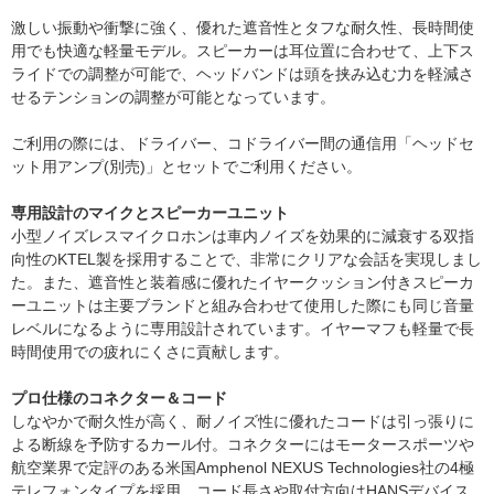
激しい振動や衝撃に強く、優れた遮音性とタフな耐久性、長時間使
用でも快適な軽量モデル。スピーカーは耳位置に合わせて、上下ス
ライドでの調整が可能で、ヘッドバンドは頭を挟み込む力を軽減さ
せるテンションの調整が可能となっています。
ご利用の際には、ドライバー、コドライバー間の通信用「ヘッドセ
ット用アンプ(別売)」とセットでご利用ください。
専用設計のマイクとスピーカーユニット
小型ノイズレスマイクロホンは車内ノイズを効果的に減衰する双指
向性のKTEL製を採用することで、非常にクリアな会話を実現しまし
た。また、遮音性と装着感に優れたイヤークッション付きスピーカ
ーユニットは主要ブランドと組み合わせて使用した際にも同じ音量
レベルになるように専用設計されています。イヤーマフも軽量で長
時間使用での疲れにくさに貢献します。
プロ仕様のコネクター＆コード
しなやかで耐久性が高く、耐ノイズ性に優れたコードは引っ張りに
よる断線を予防するカール付。コネクターにはモータースポーツや
航空業界で定評のある米国Amphenol NEXUS Technologies社の4極
テレフォンタイプを採用。コード長さや取付方向はHANSデバイス