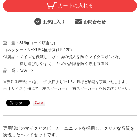
カートに入れる
お気に入り
お問合わせ
重 量：
316g(コード類含む)
コネクター：
NEXUS4極オス(TP-120)
付属品：
ノイズを低減し、水・埃の侵入を防ぐマイクスポンジ付
持ち運びしやすく、キズや故障を防ぐ専用巾着袋
品 番：
NAV-H2
※受注生産品につき、ご注文日より1~1.5ヶ月ほど納期を頂戴いたします。
※［ サイズ ］欄にて「左スピーカー」「右スピーカー」をお選びください。
専用設計のマイクとスピーカーユニットを採用し、クリアな音質を
実現したヘッドセットです。