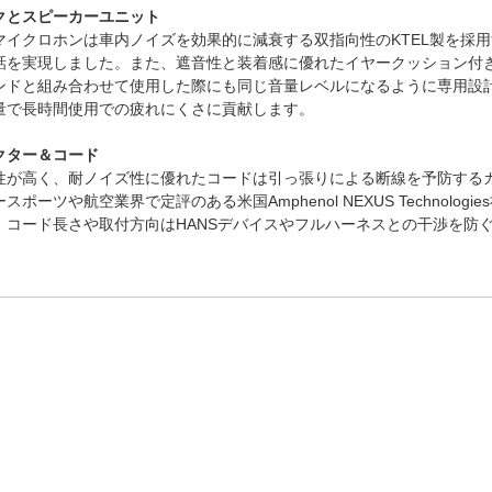
クとスピーカーユニット
マイクロホンは車内ノイズを効果的に減衰する双指向性のKTEL製を採
話を実現しました。また、遮音性と装着感に優れたイヤークッション付
ンドと組み合わせて使用した際にも同じ音量レベルになるように専用設
量で長時間使用での疲れにくさに貢献します。
クター＆コード
性が高く、耐ノイズ性に優れたコードは引っ張りによる断線を予防する
ポーツや航空業界で定評のある米国Amphenol NEXUS Technologi
。コード長さや取付方向はHANSデバイスやフルハーネスとの干渉を防