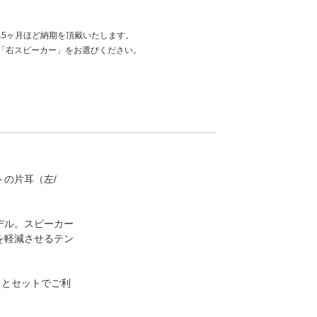
.5ヶ月ほど納期を頂戴いたします。
」「右スピーカー」をお選びください。
の片耳（左/
デル。スピーカー
を軽減させるテン
」とセットでご利