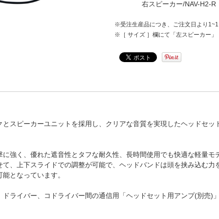
右スピーカー/NAV-H2-R
※受注生産品につき、ご注文日より1~1
※［ サイズ ］欄にて「左スピーカー
クとスピーカーユニットを採用し、クリアな音質を実現したヘッドセット
撃に強く、優れた遮音性とタフな耐久性、長時間使用でも快適な軽量モ
せて、上下スライドでの調整が可能で、ヘッドバンドは頭を挟み込む力
可能となっています。
、ドライバー、コドライバー間の通信用「ヘッドセット用アンプ(別売)