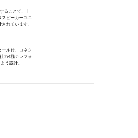
用することで、非
きスピーカーユニ
計されています。
カール付。コネク
es社の4極テレフォ
ぐよう設計。