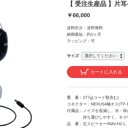
【 受注生産品 】片
￥66,000
送料区分：
送料無料
納期最短：
約1ヶ月
ラッピング：
可
サイズ
カートに入れる
重 量：
277g(コード類含む)
コネクター：
NEXUS4極オス(TP-1
付属品：
ノイズを低減し、水・埃
持ち運びしやすく、キズ
品 番：
左スピーカー/NAV-H2-L