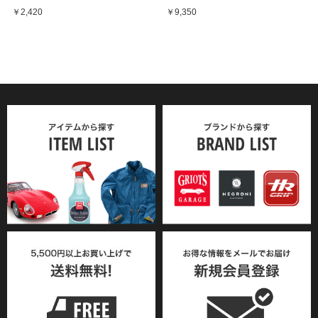
￥2,420
￥9,350