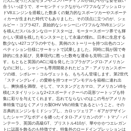
だんに使った大型セダンやコンバーティブルが煌びやかな姿を競い
合ういっぽうで、オーセンティックながらパワフルなプッシュロッ
ドV8エンジンを搭載した数多くの魅力的なスポーツカーやスポーテ
ィカーが生まれた時代でもありました。その頂点に立つのが、シェ
ルビー・コブラ427。原始的なシャシーにパワフルな7ℓV8エンジン
を積んだスパルタンなロードスターは、モータースポーツ界でも輝
かしい実績を残したモンスターとして永遠の憧れ。日本に生息する
数少ない427コブラの中でも、異例のストーリーを持つ出色のコン
ペティション仕様にサーキットで試乗しました。同時に我が国で奇
跡的に生き延び、見事現代に甦った数奇な運命も克明に語っていま
す。もともと英国のACに端を発したコブラがアングロ-アメリカン
なのに対し、シャシーも専用開発されたピュア・アメリカンスポー
ツの雄、シボレー・コルヴェットも、もちろん登場します。第2世代
「スティングレイ」の愛称を持つオープンモデルを箱根に連れ出
し、爽快感を満喫。そして、マスタングとカマロ、アメリカンV8を
積むスタイリッシュな2+2スポーティクーペの花形ツートップも特
集に彩りを与えてくれます。忘れてならないのはこの号がアメリカ
車特集ではなくアメリカ製OHV V8の特集であるということ。その
古典的エンジンをミドシップし、カロッツェリア・ギアがデザイン
したシャープなボディを纏ったイタロ-アメリカンのデ・トマゾ・パ
ンテーラ、英国の高級GT、ブリストル410が、華やかかつエレガン
トに誌面を飾るのも特徴です。特集外のロードインプレッションは