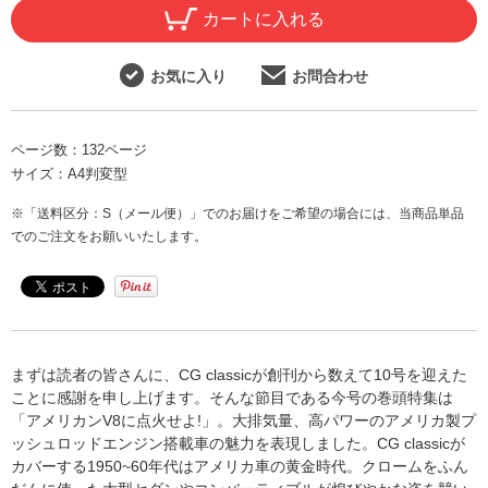
カートに入れる
お気に入り
お問合わせ
ページ数：
132ページ
サイズ：
A4判変型
※「送料区分：S（メール便）」でのお届けをご希望の場合には、当商品単品
でのご注文をお願いいたします。
まずは読者の皆さんに、CG classicが創刊から数えて10号を迎えた
ことに感謝を申し上げます。そんな節目である今号の巻頭特集は
「アメリカンV8に点火せよ!」。大排気量、高パワーのアメリカ製プ
ッシュロッドエンジン搭載車の魅力を表現しました。CG classicが
カバーする1950~60年代はアメリカ車の黄金時代。クロームをふん