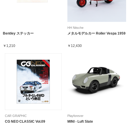
HH Nitsche
Bentley ステッカー
メタルモデルカー Roller Vespa 1959
￥1,210
￥12,430
CAR GRAPHIC
Playforever
CG NEO CLASSIC Vol.09
MINI - Luft Slate